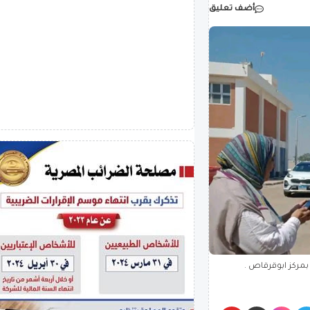
أضف تعليق
بمركز ابوقرقاص .