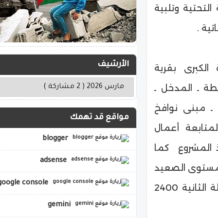
لتحتية وتلبية
ية .
الأرشيف
الكبرى بقرية
ة ـ المدخل ـ
 ـ مبنى نوافخ
مواقع قد تهمك
لمتابعة أعمال
blogger
 المشروع كما
adsense
مستوى الصعيد
google console
حيث تبلغ طاقتها التصميمية عقب تشغيل المرحلة الثانية 2400
gemini