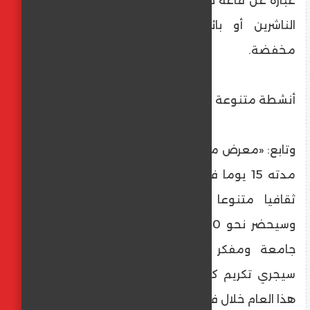
عبارة عن قاعة ضخمة للغاية بها عدد كبير من
الناشرين أو بائعي الكتب القديمة بأسعار
مخفضة.
أنشطة متنوعة بالمعرض
وتابع: «معرض مكتبة الإسكندرية الدولي للكتاب
مدته 15 يوما فقط، ونقدم حوالي 160 نشاطا
ثقافيا متنوعا للزوار طوال فترة المعرض،
وسيحضر نحو 600 شخص بين مثقف وأستاذ
جامعة ومفكر وروائي وشاعر»، موضحا أنه
سيجري تكريم كل الحاصلين على جوائز الدولة
هذا العام خلال فعاليات المعرض.