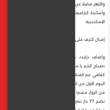
والأزهر، فضلا عن عدد كبير للغاية من الإعلاميين
وأساتذة الجامعات وعلى رأسهم رئيس جامعة
الإسكندرية.
إقبال كثيف على المعرض
وأضاف «زايد»، خلال مداخلة هاتفية ببرنامج
«صباح الخير يا مصر» تقديم الإعلامي مصطفى
كفافي عبر القناة الأولى والفضائية المصرية، أن
اليوم الأول من انطلاق المعرض شهد إقبالا كبيرا
من الزوار، مشيرا إلى أن النسخة 19 من المعرض
تضم 77 دار نشر علاوة على سور الأزبكية، الذي