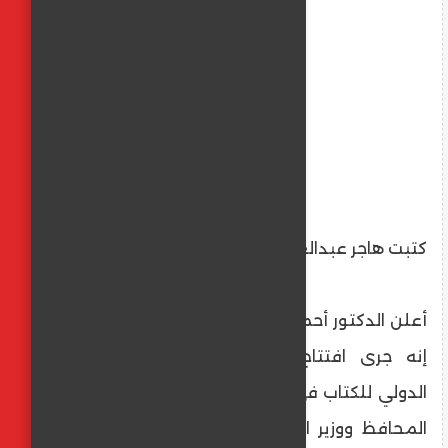
كتبت هاجر عبدالعليم
أعلن الدكتور أحمد زايد، مدير مكتبة الإسكندرية،
إنه جرى افتتاح معرض مكتبة الإسكندرية
الدولي للكتاب في نسخته الـ19 بالأمس، بحضور
المحافظ ووزير الثقافة ومندوب وزارة الأوقاف