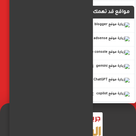
مواقع قد تهمك
blogger
adsense
google console
gemini
ChatGPT
copilot