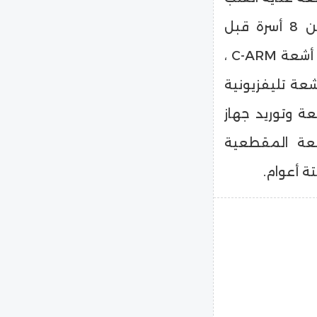
لتصل القدرة الاستيعابية لها إلى 23 سرير بدلاً من 8 أسرة قبل
التطوير، ودعم المستشفي بأجهزة طبية، منها جهاز أشعة C-ARM ،
ز أشعة تليفزيونية
ة وتوريد جهاز
عة المقطعية