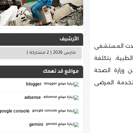
الأرشيف
هدت المستشفى
طبية، بتكلفة
ه، دعم من وزارة الصحة
مواقع قد تهمك
لخدمة المرضى
blogger
adsense
google console
gemini