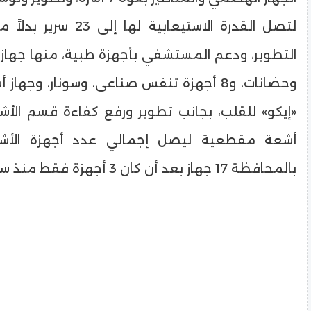
وحضانات، و8 أجهزة تنفس صناعى، وسونار، وجها
«إيكو» للقلب، بجانب تطوير ورفع كفاءة قسم الأشع
أشعة مقطعية ليصل إجمالي عدد أجهزة الأش
بالمحافظة 17 جهاز بعد أن كان 3 أجهزة فقط منذ ستة أعوام.