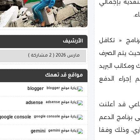
قدية بإجمالي
ء.
امج « تكافل
الأرشيف
 حيث يتم الصرف
 ومكاتب البريد
مواقع قد تهمك
 إجراء الدفع
blogger
adsense
ماعي قد أعلنت
ول على برنامج الدعم
google console
ري، وذلك وفقا
gemini