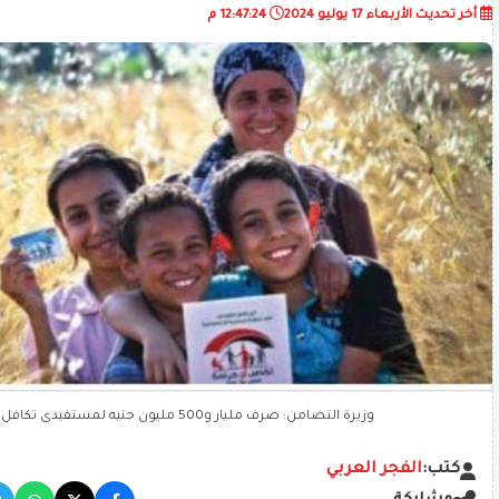
أخر تحديث
الأربعاء 17 يوليو 2024
12:47:24 م
وزيرة التضامن: صرف مليار و500 مليون جنيه لمستفيدى تكافل وكرامة
كتب:
الفجر العربي