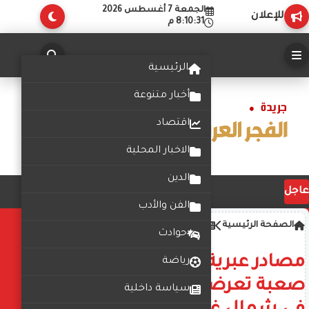
الجمعة 7 أغسطس 2026
للإعلان
8:10:32 م
الرئيسية
أخبار متنوعة
اقتصاد
الاخبار المحلية
الدين
عاجل
الفن والأدب
الصفحة الرئيسية
سياسةدوليةوعالمية
حوادث
مصادر عبرية :4 أحداث أمنية
رياضة
صعبة تعرضت لها قوات الجيش
سياسة داخلية