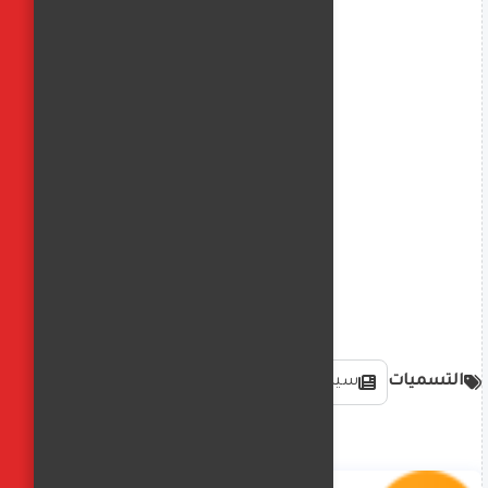
التسميات
سياسةدوليةوعالمية