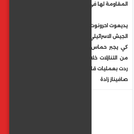
المقاومة لها في حي الشجاعية بغزة.
يديعوت احرونوت :
الجيش الاسرائيلي هاجم شمال قطاع غزة بقوة
كي يجبر حماس على الرضوخ وتقديم المزيد
من التنازلات خلال المفاوضات ولكن حماس
ردت بعمليات قاتلة في حي تل الهوا
صافيناز زادة