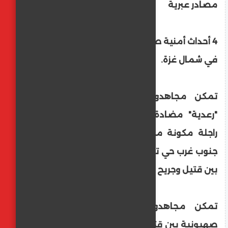
مصادر عبرية
4 أحداث أمنية صعبة تعرضت لها قوات الجيش
في شمال غزة.
تمكن مجاهدو القسام من تفجير عبوة
"رعدية" مضادة للأفراد في قوة صهيوينة
راجلة مكونة من 6 جنود في محور التقدم
جنوب غرب حي تل الهوا بمدينة غزة وإيقاعهم
بين قتيل وجريح
تمكن مجاهدو القسام من إيقاع قوة
صهيونية بين قتيل وجريح بعد الاشتباك معها