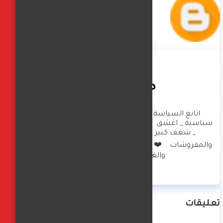
صافيناز زادة
اتابع السياسة العالمية بشكل كبير _ تحليلات 
سياسية _ اعشق  الهاند ميد والعناية بالبيت والصحة 
_ شغف كبير بالديكورات وتصميم الملابس 
والمفروشات    ❤️  امارس العزف  على البيانو والرسم 
والغناء  وكتابة  الخواطر
تعليقات