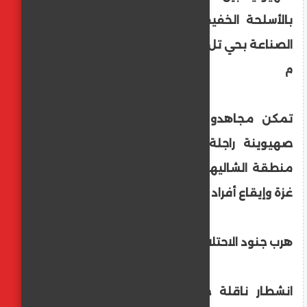
بالأسلحة الخفيفة والمتوسطة في منطقة
الصناعة بحي تل الهوا غرب مدينة غزة
م
تمكن مجاهدو القسام من استهداف قوة
صهيوينة راجلة بعبوة مضادة للأفراد في
منطقة الشاليهات غرب حي تل الهوا بمدينة
غزة وإيقاع أفراد القوة بين قتيل وجريح
هرب جنود الاحتلال وتركوها..
انشطار ناقلة جند إلى نصفين بعد تدمير