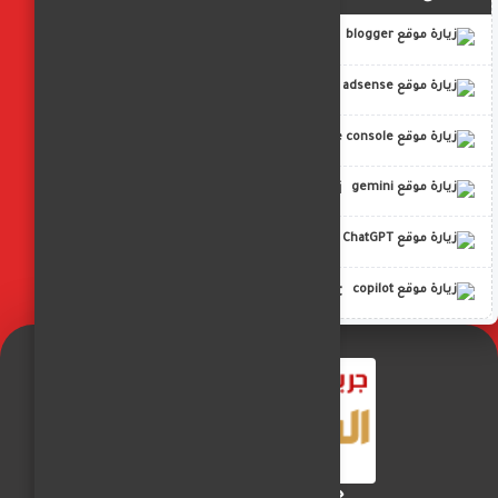
blogger
adsense
google console
gemini
ChatGPT
copilot
جريدة الفجر العربي