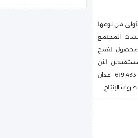
copilot
الأولى من نوعها
سات المجتمع
عة محصول القمح
مستفيدين الآن
412,853 مزارعًا في 16 محافظة على مساحة 619,433 فدان