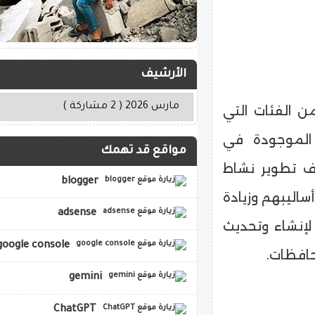
الأرشيف
من الفئات التي
 الموجودة في
مواقع قد تهمك
دف تطوير نشاط
blogger
ساليبهم وزيادة
adsense
 لإنشاء وتحديث
google console
حافظات.
gemini
ChatGPT