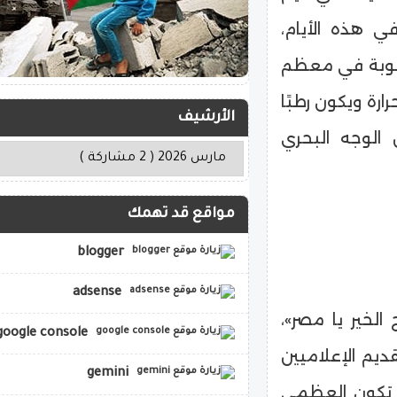
ي هذه الأيام،
لرطوبة في معظم
رة ويكون رطبًا
الأرشيف
الوجه البحري
مواقع قد تهمك
blogger
adsense
لخير يا مصر»،
google console
ديم الإعلاميين
gemini
ّ تكون العظمى