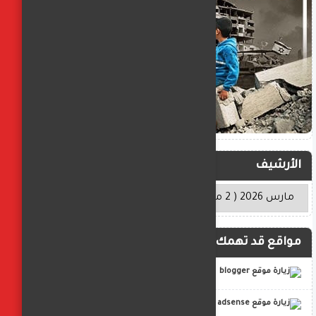
الأرشيف
مواقع قد تهمك
blogger
adsense