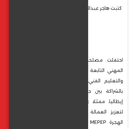
كتبت هاجر عبدالعليم
احتفلت مصلحة الكفاية الإنتاجية والتدريب
المهني التابعة لوزارة الصناعة ووزارة التعليم
والتعليم الفني، بتكريم 245 مدربًا ومدرسًا
بالشراكة بين جمهورية مصر العربية ودولة
إيطاليا، ممثلا عنها برنامج التعليم المتعدد
لتعزيز العمالة في المناطق المتضررة من
الهجرة MEPEP الممول من الاتحاد الأوروبي،