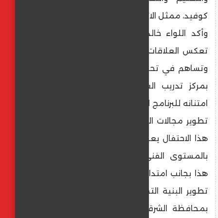
كوفيد، ممثل الاتحاد الأوروبي.
وأكد اللواء خالد أبو مندور أن هذه الشراكة
تعكس العلاقات التاريخية القوية بين الدولتين،
وتساهم في تحقيق إنجازات متميزة كما حدث
بمركز تدريب العاشر من رمضان، معربا عن
امتنانه للبرنامج لما له من مساهمة فعالة فى
تطوير مجالات التدريب بالمصلحة، لافتًا إلى أن
هذا الاحتفال يعبر عما تم إنجازه بغرض الارتقاء
بالمستوى الفني والتقني لمدربي المصلحة،
هذا بجانب امتداد الشراكة لأكثر من مجال مثل
تطوير البنية التحتية لمركز العاشر من رمضان
بمحافظة الشرقية ليصبح أول مركز للتعليم