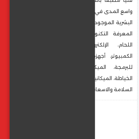
فنيًا مطبقًا بالمصلحة مما حقق ذلك إنجازا
واسع المدى في مجال التدريب والتأهيل للكوادر
البشرية الموجودة بالمصلحة بمنح هذه الكوادر
المعرفة التكنولوجية الحديثة في مجالات
اللحام، الإلكترونيات، التصميم بواسطة
الكمبيوتر، أجهزة التحكم المنطقية القابلة
للبرمجة، الميكاترونكس، صيانة السيارات،
الخياطة، الميكانيكا، التبريد والتكييف، السكرتارية،
السلامة والاسعافات الأولية والطاقة الخضراء.