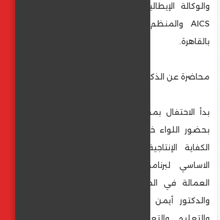
والوكالة الإيطالية للتعاون من أجل التنمية
AICS والمنظم من معهد الدون بوسكو
بالقاهرة.
محاضرة عن الذكاء الاصطناعي
بدأ الاحتفال بمحاضرة عن الذكاء الاصطناعي،
بحضور اللواء خالد أبو مندور، رئيس مصلحة
الكفاية الإنتاجية والتدريب المهني والشريك
الاساسي لبرنامج التعليم المتعدد لتعزيز
العمالة في المناطق المتضررة من الهجرة،
والدكتور أيمن بهاء الدين نائب وزير التربية
والتعليم والتعليم الفني، والمستشارة آن