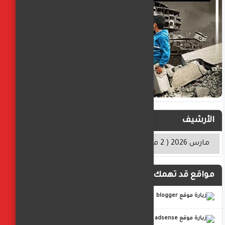
الأرشيف
مواقع قد تهمك
blogger
adsense