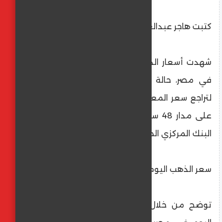
كتبت هاجر عبدالعليم
شهدت أسعار الذهب اليوم السبت 20-7-2024
في مصر، حالة من الانخفاض، وذلك استمرارا
لتراجع سعر المعدن الأصفر في محلات الصاغة
على مدار 48 ساعة الماضية، بالتزامن مع قرار
البنك المركزي المصري بتثبيت سعر الفائدة.
سعر الذهب اليوم في مصر
توضح من خلال السطور التالية، سعر الذهب