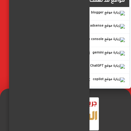
مواقع قد تهمك
blogger
adsense
google console
gemini
ChatGPT
copilot