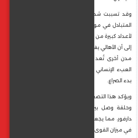
​وقد تسببت شدة المواجهات وتكثيف القصف
المتبادل في موجة جديدة من النزوح الجماعي
لأعداد كبيرة من السكان المدنيين. وتشير التقارير
إلى أن الأهالي يفرون من مناطق الاشتباكات نحو
مدن أخرى تُعد أكثر أمناً نسبياً، مما يزيد من
العبء الإنساني الذي يعاني منه الإقليم منذ
بدء الصراع.
​ويؤكد هذا التصعيد أهمية كردفان كخط إمداد
وحلقة وصل بين العاصمة الخرطوم وإقليم
دارفور، مما يجعل السيطرة عليه عاملاً حاسماً
في ميزان القوى بين طرفي النزاع.