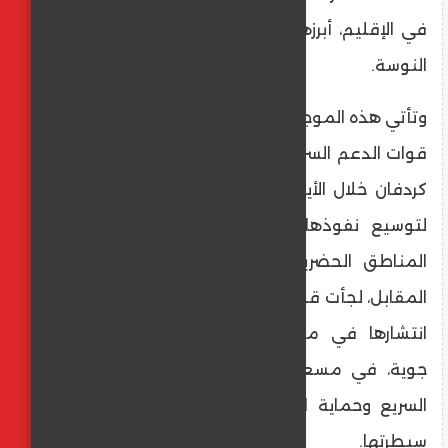
في الإقليم، أبرزها أم صميمة وأم قعود وباب
النوسة.
​وتأتي هذه الموجة من الاشتباكات بعد أن كثفت
قوات الدعم السريع وجودها بشكل ملحوظ في
كردفان خلال الأيام الأخيرة، في محاولة واضحة
لتوسيع نفوذها والسيطرة على المزيد من
المناطق الحضرية والمواقع العسكرية. وفي
المقابل، لجأت قوات الجيش السوداني إلى تعزيز
انتشارها في مناطق عدة، مدعومة بغارات
جوية، في مسعى عاجل لوقف تمدد الدعم
السريع وحماية المراكز الحيوية المتبقية تحت
سيطرتها.