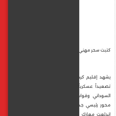
كتبت سحر مهني
​يشهد إقليم كردفان الاستراتيجي في السودان
تصعيداً عسكرياً هو الأحد بين قوات الجيش
السوداني وقوات الدعم السريع، متحولاً إلى
محور رئيسي جديد في الصراع المستمر. وقد
اندلعت معارك ضارية على عدة محاور حيوية