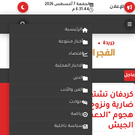
الجمعة 7 أغسطس 2026
للإعلان
6:31:44 م
الرئيسية
أخبار متنوعة
اقتصاد
الاخبار المحلية
عاجل
الدين
الفن والأدب
كردفان تشتعل مجدداً: معارك
حوادث
ضارية ونزوح جماعي مع تصاعد
هجوم "الدعم السريع" على محاور
رياضة
الجيش
سياسة داخلية