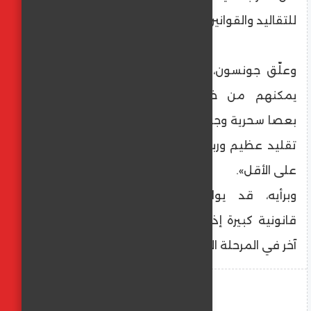
للتقاليد والقوانين الراسخة في البلاد.
وعلّق جونسون، قائلًا: «لا أعرف الطريقة التي
يمكنهم من خلالها (الديمقراطيين) التلويح
بعصا سحرية وجعل كل هذا يختفي دون انتهاك
تقليد عظيم وربما القوانين في بعض الولايات
على الأقل».
وبرأيه، قد يواجه الديمقراطيون صعوبات
قانونية كبيرة إذا حاولوا استبدال بايدن بمرشح
آخر في المرحلة الحالية.