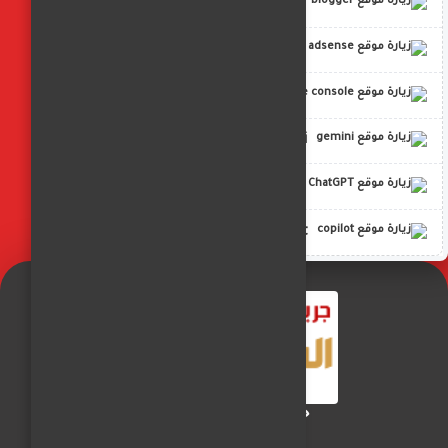
blogger
adsense
google console
gemini
ChatGPT
copilot
جريدة الفجر العربي