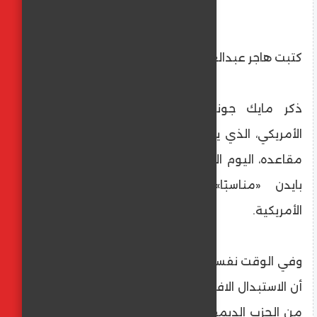
كتبت هاجر عبدالعليم
ذكر مايك جونسون، رئيس مجلس النواب
الأمريكي، الذي يسيطر الجمهوريون على أغلب
مقاعده، اليوم الخميس، أنه لا يعتبر الرئيس جو
بايدن «مناسبًا» لقيادة الولايات المتحدة
الأمريكية.
وفي الوقت نفسه، أعرب جونسون عن ثقته في
أن الاستبدال الافتراضي لبايدن، بمرشح رئاسي آخر
من الحزب الديمقراطي الأمريكي سيكون انتهاكا